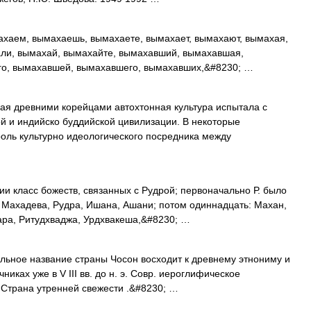
хаем, вымахаешь, вымахаете, вымахает, вымахают, вымахая,
ли, вымахай, вымахайте, вымахавший, вымахавшая,
о, вымахавшей, вымахавшего, вымахавших,&#8230; …
я древними корейцами автохтонная культура испытала с
ой и индийско буддийской цивилизации. В некоторые
оль культурно идеологического посредника между
 класс божеств, связанных с Рудрой; первоначально Р. было
, Махадева, Рудра, Ишана, Ашани; потом одиннадцать: Махан,
ра, Ритудхваджа, Урдхвакеша,&#8230; …
альное название страны Чосон восходит к древнему этнониму и
никах уже в V III вв. до н. э. Совр. иероглифическое
к Страна утренней свежести .&#8230; …