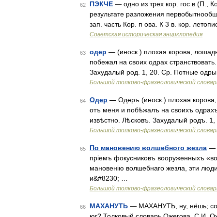
ПЭКЧЕ
— одно из трех кор. гос в (П., 
62
результате разложения первобытнообщ
зап. часть Кор. п ова. К 3 в. кор. лето
Советская историческая энциклопедия
одер
— (иноск.) плохая корова, лошадь
63
побежал на своих одрах странствовать..
Захудалый род. 1, 20. Ср. Потные одр
Большой толково-фразеологический словар
Одер
— Одеръ (иноск.) плохая корова,
64
отъ меня и побѣжалъ на своихъ одрахъ 
извѣстно. Лѣсковъ. Захудалый родъ. 1
Большой толково-фразеологический словар
По мановению волшебного жезла
— 
65
пріемъ фокусниковъ вооруженныхъ «вол
мановенію волшебнаго жезла, эти люди
и&#8230; …
Большой толково-фразеологический словар
МАХАНУТЬ
— МАХАНУТЬ, ну, нёшь; сове
66
юг? Толковый словарь Ожегова. С.И. О