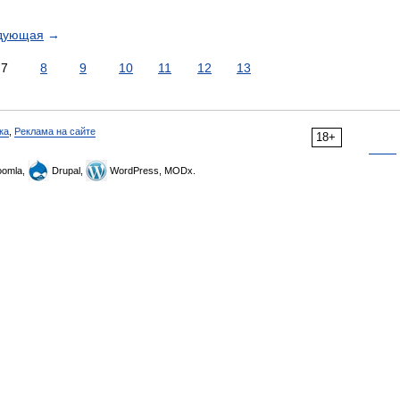
дующая
→
7
8
9
10
11
12
13
ка
,
Реклама на сайте
18+
omla,
Drupal,
WordPress, MODx.