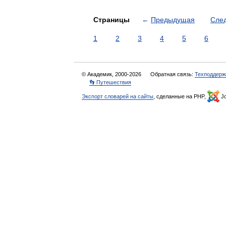
Страницы
←
Предыдущая
Сле
1
2
3
4
5
6
© Академик, 2000-2026
Обратная связь:
Техподдерж
👣 Путешествия
Экспорт словарей на сайты
, сделанные на PHP,
Jo