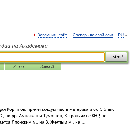
Запомнить сайт
Словарь на свой сайт
RU
едии на Академике
Найти!
Книги
Игры ⚽
я Кор. п ов, прилегающую часть материка и ок. 3,5 тыс.
, по pp. Амноккан и Туманган, К. граничит с КНР, на
ается Японским м., на 3. Желтым м., на …