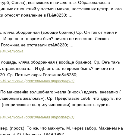
Когурё, Силла), возникших в начале н. э. Образовалось в
инных отношений у племен махан, населявших центр. и юго
писи относят появление в П.&#8230; …
, кляча ободранная (вообще бранно) Ср. Он так от меня и
. И где он в то время был? ничего не известно. Лесков.
ы Рогожина не отставали от&#8230; …
ь Михельсона
 лошадь, кляча ободранная ( вообще бранно). Ср. Онъ такъ
странствовать... И гдѣ онъ въ то время былъ? ничего не
, 20. Ср. Потные одры Рогожина&#8230; …
ь Михельсона (оригинальная орфография)
По мановенію волшебнаго жезла (иноск.) вдругъ, внезапно (
шебнымъ жезломъ»). Ср. Представьте себѣ, что вдругъ, по
 (неприлежные къ дѣлу чиновники) перестаютъ курить
ь Михельсона (оригинальная орфография)
р. (прост.). То же, что махнуть. М. через забор. Маханём на
жегов, Н.Ю. Шведова. 1949 1992 …