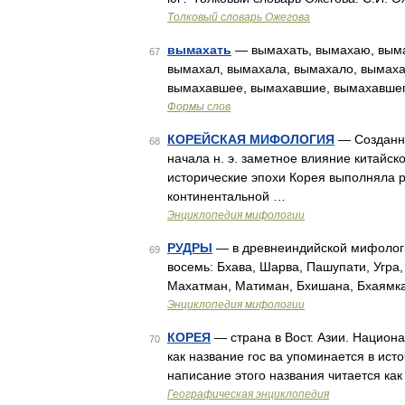
Толковый словарь Ожегова
вымахать
— вымахать, вымахаю, выма
67
вымахал, вымахала, вымахало, вымаха
вымахавшее, вымахавшие, вымахавшег
Формы слов
КОРЕЙСКАЯ МИФОЛОГИЯ
— Созданна
68
начала н. э. заметное влияние китайск
исторические эпохи Корея выполняла р
континентальной …
Энциклопедия мифологии
РУДРЫ
— в древнеиндийской мифологии
69
восемь: Бхава, Шарва, Пашупати, Угра
Махатман, Матиман, Бхишана, Бхаямка
Энциклопедия мифологии
КОРЕЯ
— страна в Вост. Азии. Национ
70
как название roc ва упоминается в источ
написание этого названия читается ка
Географическая энциклопедия